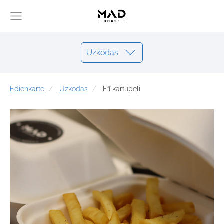
Uzkodas
Ēdienkarte
Uzkodas
Frī kartupeļi