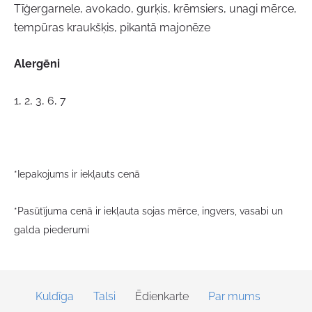
Tīģergarnele, avokado, gurķis, krēmsiers, unagi mērce,
tempūras kraukšķis, pikantā majonēze
Alergēni
1, 2, 3, 6, 7
*Iepakojums ir iekļauts cenā
*Pasūtījuma cenā ir iekļauta sojas mērce, ingvers, vasabi un
galda piederumi
Kuldīga
Talsi
Ēdienkarte
Par mums