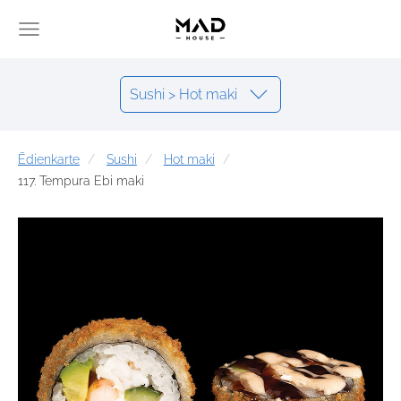
Sushi > Hot maki
Ēdienkarte
Sushi
Hot maki
117. Tempura Ebi maki