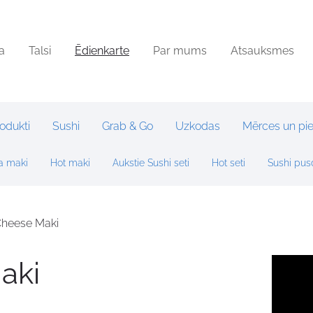
a
Talsi
Ēdienkarte
Par mums
Atsauksmes
rodukti
Sushi
Grab & Go
Uzkodas
Mērces un pi
a maki
Hot maki
Aukstie Sushi seti
Hot seti
Sushi pus
Cheese Maki
aki