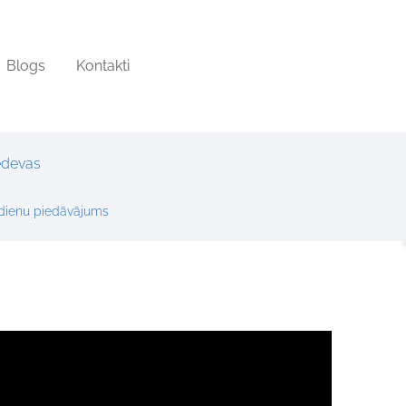
Blogs
Kontakti
edevas
dienu piedāvājums