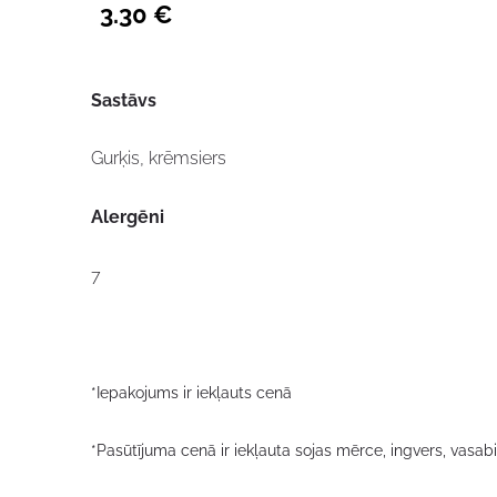
3.30 €
Sastāvs
Gurķis, krēmsiers
Alergēni
7
*Iepakojums ir iekļauts cenā
*Pasūtījuma cenā ir iekļauta sojas mērce, ingvers, vasa