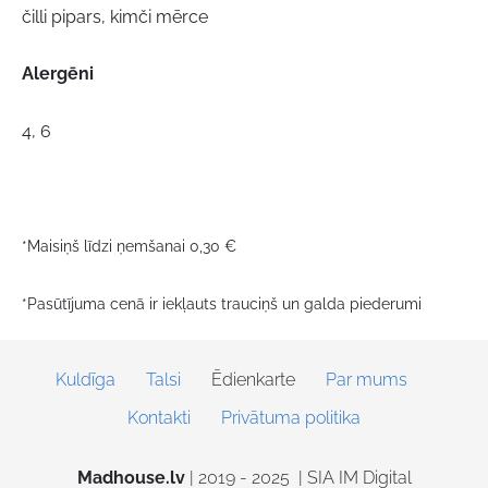
čilli pipars, kimči mērce
Alergēni
4, 6
*Maisiņš līdzi ņemšanai 0,30 €
*Pasūtījuma cenā ir iekļauts trauciņš un galda piederumi
Kuldīga
Talsi
Ēdienkarte
Par mums
Kontakti
Privātuma politika
Madhouse.lv
| 2019 - 2025
|
SIA IM Digital